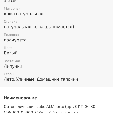
3,5 см
Материал
кожа натуральная
Стелька
натуральная кожа (вынимается)
Подошва
полиуретан
Цвет
Белый
Застёжка
Липучки
Сезон
Лето, Уличные, Домашние тапочки
Наименование
Ортопедические сабо ALMI orto (арт. 011Т-Ж-К0
(684100-09900)) "Влада" белого цвета