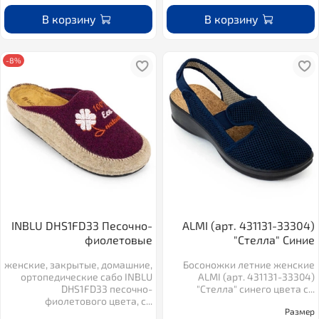
В корзину
В корзину
-8%
INBLU DHS1FD33 Песочно-
ALMI (арт. 431131-33304)
фиолетовые
"Стелла" Синие
женские, закрытые, домашние,
Босоножки летние женские
ортопедические сабо INBLU
ALMI (арт. 431131-33304)
DHS1FD33 песочно-
"Стелла" синего цвета с...
фиолетового цвета, с...
Размер