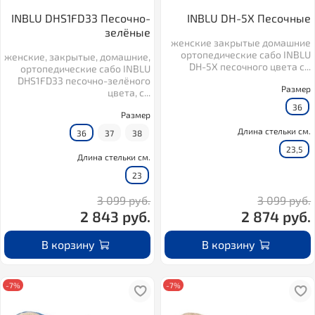
INBLU DHS1FD33 Песочно-
INBLU DH-5X Песочные
зелёные
женские закрытые домашние
ортопедические сабо INBLU
женские, закрытые, домашние,
DH-5X песочного цвета с...
ортопедические сабо INBLU
DHS1FD33 песочно-зелёного
Размер
цвета, с...
36
Размер
Длина стельки см.
36
37
38
23,5
Длина стельки см.
23
3 099 руб.
3 099 руб.
2 843 руб.
2 874 руб.
В корзину
В корзину
-7%
-7%