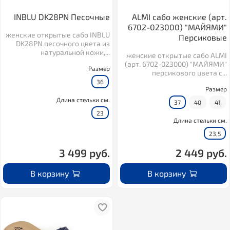
INBLU DK28PN Песочные
ALMI сабо женские (арт.
6702-023000) "МАЙЯМИ"
женские открытые сабо INBLU
Персиковые
DK28PN песочного цвета из
натуральной кожи,...
женские открытые сабо ALMI
(арт. 6702-023000) "МАЙЯМИ"
Размер
персикового цвета с...
36
Размер
Длина стельки см.
37
40
41
23
Длина стельки см.
23,5
3 499 руб.
2 449 руб.
В корзину
В корзину