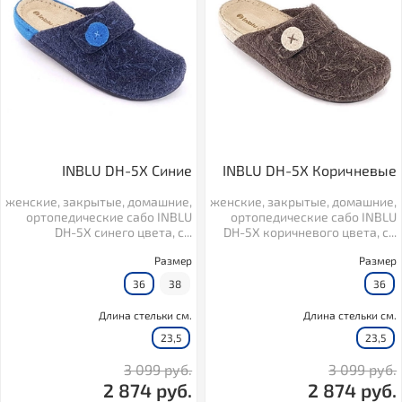
INBLU DH-5X Синие
INBLU DH-5X Коричневые
женские, закрытые, домашние,
женские, закрытые, домашние,
ортопедические сабо INBLU
ортопедические сабо INBLU
DH-5X синего цвета, с...
DH-5X коричневого цвета, с...
Размер
Размер
36
38
36
Длина стельки см.
Длина стельки см.
23,5
23,5
3 099 руб.
3 099 руб.
2 874 руб.
2 874 руб.