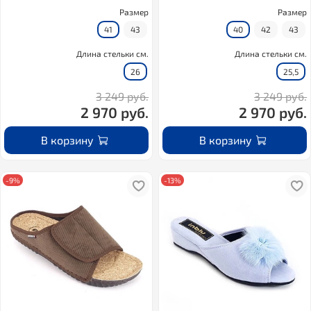
Размер
Размер
41
43
40
42
43
Длина стельки см.
Длина стельки см.
26
25,5
3 249 руб.
3 249 руб.
2 970 руб.
2 970 руб.
В корзину
В корзину
-9%
-13%