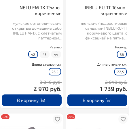
INBLU FM-1X Тёмно-
INBLU RU-1T Тёмно-
коричневые
коричневые
мужские ортопедические
женские/подростковые
открытые домашние сабо
сандалии INBLU RU-1T
INBLU FM-1X с клетчатым
коричневого цвета, с
паттерном...
фиксацией на пятке,...
Размер
Размер
42
43
44
36
Длина стельки см.
Длина стельки см.
26,5
22,5
3 249 руб.
2 049 руб.
2 970 руб.
1 739 руб.
В корзину
В корзину
-9%
-9%