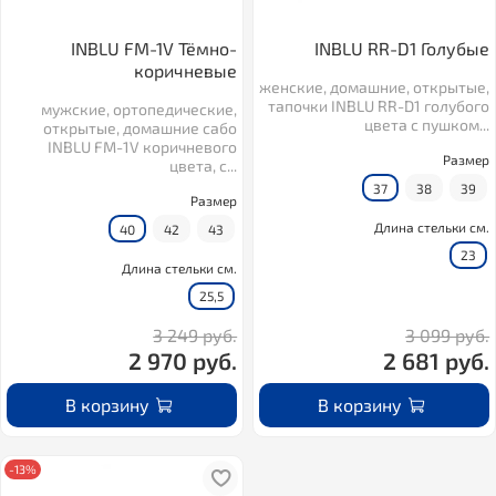
INBLU FM-1V Тёмно-
INBLU RR-D1 Голубые
коричневые
женские, домашние, открытые,
тапочки INBLU RR-D1 голубого
мужские, ортопедические,
цвета с пушком...
открытые, домашние сабо
INBLU FM-1V коричневого
Размер
цвета, с...
37
38
39
Размер
Длина стельки см.
40
42
43
23
Длина стельки см.
25,5
3 249 руб.
3 099 руб.
2 970 руб.
2 681 руб.
В корзину
В корзину
-13%