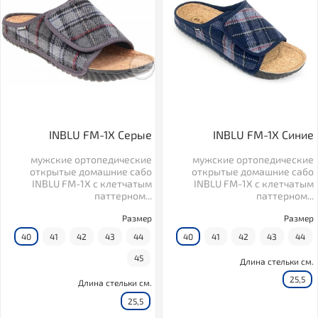
INBLU FM-1X Серые
INBLU FM-1X Синие
мужские ортопедические
мужские ортопедические
открытые домашние сабо
открытые домашние сабо
INBLU FM-1X с клетчатым
INBLU FM-1X с клетчатым
паттерном...
паттерном...
Размер
Размер
40
41
42
43
44
40
41
42
43
44
45
Длина стельки см.
25,5
Длина стельки см.
25,5