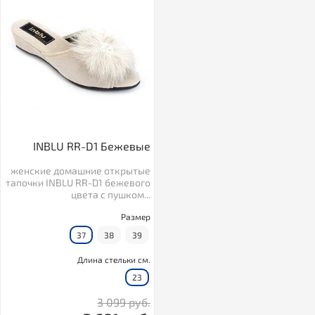
INBLU RR-D1 Бежевые
женские домашние открытые
тапочки INBLU RR-D1 бежевого
цвета с пушком...
Размер
37
38
39
Длина стельки см.
23
3 099 руб.