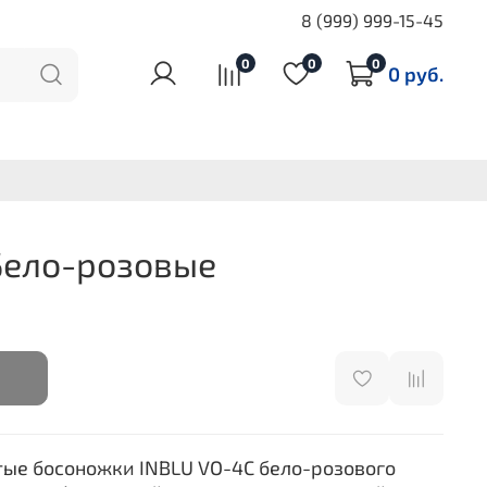
8 (999) 999-15-45
0
0
0
0 руб.
Бело-розовые
тые босоножки INBLU VO-4C бело-розового