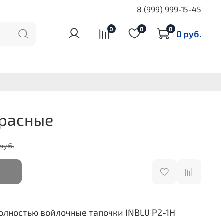
8 (999) 999-15-45
0
0
0
0 руб.
Красные
руб.
олностью войлочные тапочки INBLU P2-1H