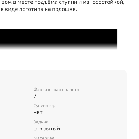
ывом в месте подъёма ступни и износостойкой,
в виде логотипа на подошве.
Фактическая полнота
7
Супинатор
нет
Задник
открытый
Материал