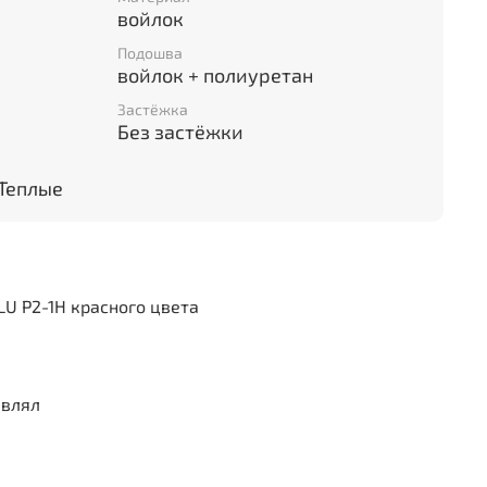
войлок
Подошва
войлок + полиуретан
Застёжка
Без застёжки
Теплые
LU P2-1H красного цвета
авлял