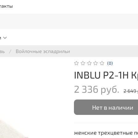
такты
м
вь
Войлочные эспадрильи
(0)
INBLU P2-1H 
2 336 руб.
2 649 
Нет в наличии
женские трехцветные п