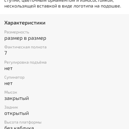
нескользящей вставкой в виде логотипа на подошве.
Характеристики
Размерность
размер в размер
Фактическая полнота
7
Регулировка подъёма
нет
Супинатор
нет
Мысок
закрытый
Задник
открытый
Высота платформы
без каблука