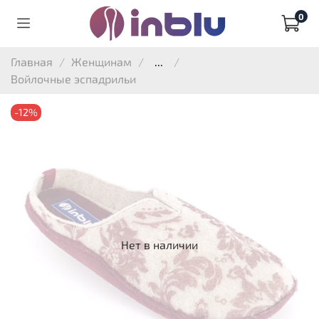
0
Главная
Женщинам
...
Войлочные эспадрильи
-12%
Нет в наличии