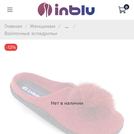
0
Главная
Женщинам
...
Войлочные эспадрильи
-12%
Нет в наличии