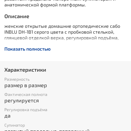
анатомической формой платформы.
Описание
женские открытые домашние ортопедические сабо
INBLU DH-1B1 серого цвета с пробковой стелькой,
глянцевой отделкой верха, регулировкой подъёма,
развитым продольно-поперечным супинатором и
Показать полностью
анатомической формой платформы.
Характеристики
Размерность
размер в размер
Фактическая полнота
регулируется
Регулировка подъёма
да
Супинатор
развитый продольно-поперечный