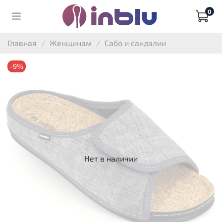
0
Главная
Женщинам
Сабо и сандалии
-9%
Нет в наличии