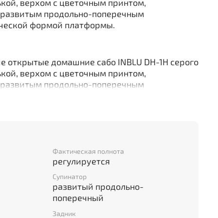
ькой, верхом с цветочным принтом,
 развитым продольно-поперечным
ческой формой платформы.
е открытые домашние сабо INBLU DH-1H серого
ькой, верхом с цветочным принтом,
 развитым продольно-поперечным
ческой формой платформы.
Фактическая полнота
регулируется
Супинатор
развитый продольно-
поперечный
Задник