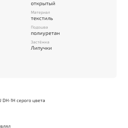
открытый
Материал
текстиль
Подошва
полиуретан
Застёжка
Липучки
 DH-1H серого цвета
авлял