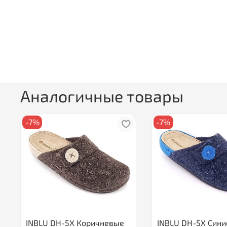
Аналогичные товары
-7%
-7%
INBLU DH-5X Коричневые
INBLU DH-5X Сини