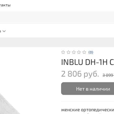
такты
м
(0)
INBLU DH-1H 
2 806 руб.
3 099
Нет в наличии
женские ортопедически