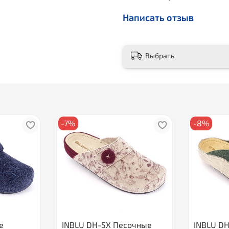
Написать отзыв
Выбрать
-7%
-8%
е
INBLU DH-5X Песочные
INBLU D