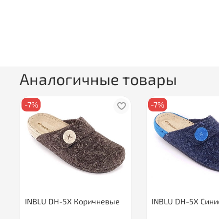
Аналогичные товары
-7%
-7%
INBLU DH-5X Коричневые
INBLU DH-5X Сини