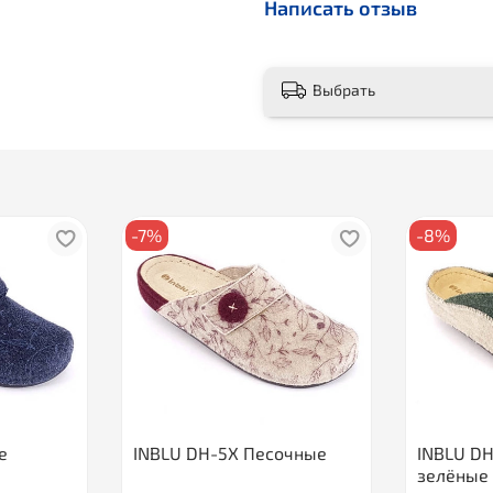
Написать отзыв
Выбрать
-7%
-8%
е
INBLU DH-5X Песочные
INBLU D
зелёные