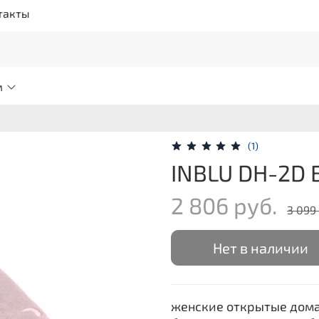
такты
м
(1)
INBLU DH-2D
2 806 руб.
3 099
Нет в наличии
женские открытые дома