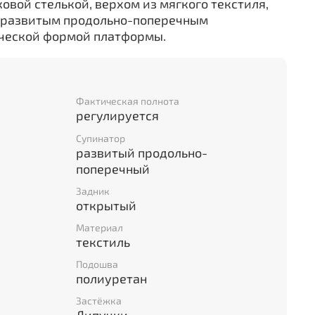
ковой стелькой, верхом из мягкого текстиля,
 развитым продольно-поперечным
ческой формой платформы.
Фактическая полнота
регулируется
Супинатор
развитый продольно-
поперечный
Задник
открытый
Материал
текстиль
Подошва
полиуретан
Застёжка