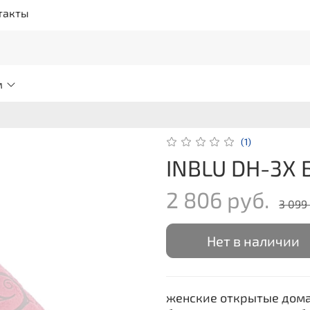
такты
м
(1)
INBLU DH-3X 
2 806 руб.
3 099
Нет в наличии
женские открытые дома