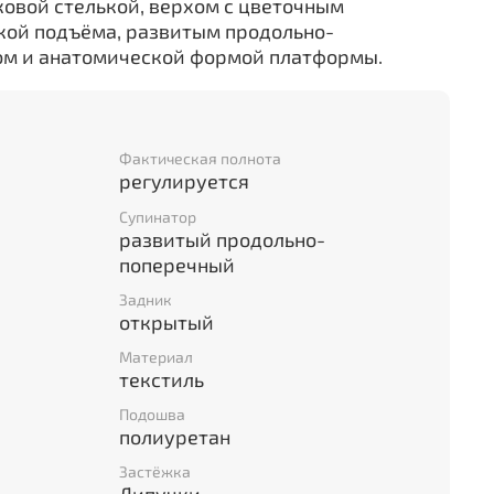
ковой стелькой, верхом с цветочным
кой подъёма, развитым продольно-
ом и анатомической формой платформы.
Фактическая полнота
регулируется
Супинатор
развитый продольно-
поперечный
Задник
открытый
Материал
текстиль
Подошва
полиуретан
Застёжка