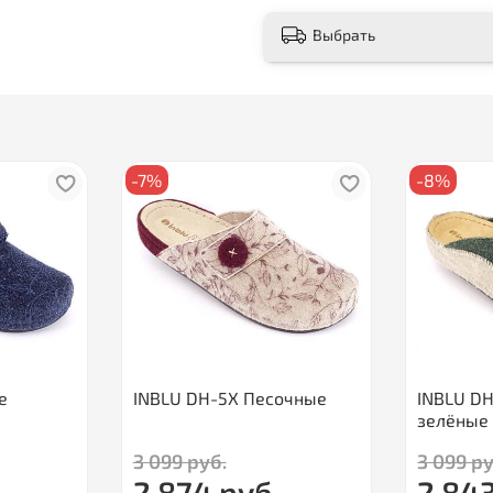
Выбрать
-7%
-8%
е
INBLU DH-5X Песочные
INBLU D
зелёные
3 099 руб.
3 099 ру
2 874 руб.
2 843