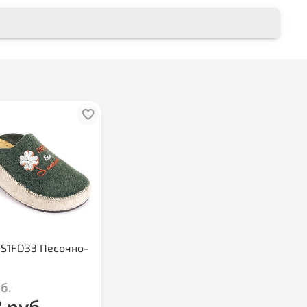
HS1FD33 Песочно-
б.
 руб.