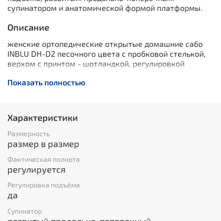
супинатором и анатомической формой платформы.
Описание
женские ортопедические открытые домашние сабо
INBLU DH-D2 песочного цвета с пробковой стелькой,
верхом с принтом - шотландкой, регулировкой
подъёма, развитым продольно-поперечным
Показать полностью
супинатором и анатомической формой платформы.
Характеристики
Размерность
размер в размер
Фактическая полнота
регулируется
Регулировка подъёма
да
Супинатор
развитый продольно-поперечный