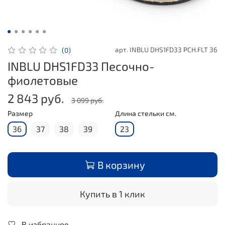
арт.
INBLU DHS1FD33 PCH.FLT 36
(0)
INBLU DHS1FD33 Песочно-
фиолетовые
2 843 руб.
3 099 руб.
Размер
Длина стельки см.
36
37
38
39
23
В корзину
Купить в 1 клик
В избранное