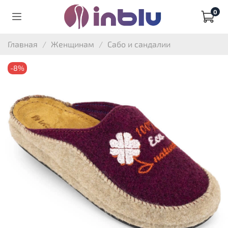
0
Главная
Женщинам
Сабо и сандалии
-8%