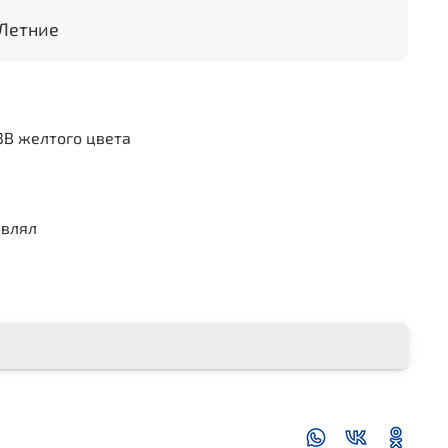
 Летние
3B желтого цвета
авлял