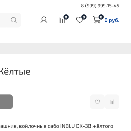
8 (999) 999-15-45
0
0
0
0 руб.
Жёлтые
ашние, войлочные сабо INBLU DK-3B жёлтого