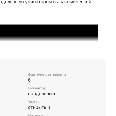
продольным супинатором и анатомической
Фактическая полнота
6
Супинатор
продольный
Задник
открытый
Материал