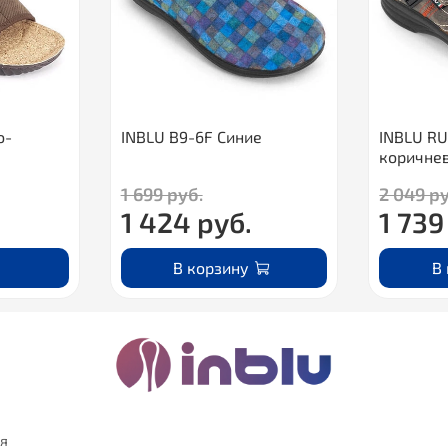
о-
INBLU B9-6F Синие
INBLU RU
коричне
1 699 руб.
2 049 р
1 424 руб.
1 739
В корзину
В
ия