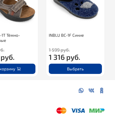
-1T Тёмно-
INBLU BC-1F Синие
вые
уб.
1 599 руб.
 руб.
1 316 руб.
 корзину
Выбрать