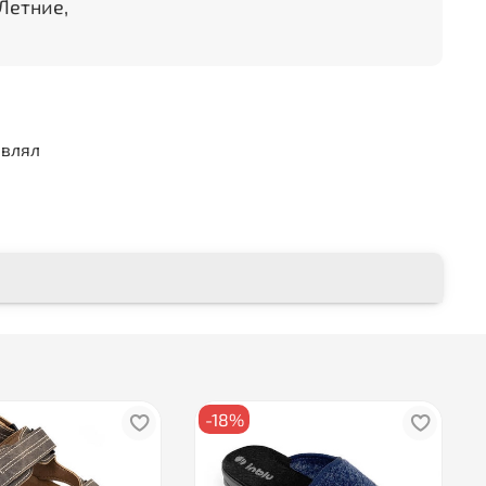
Летние,
авлял
-18%