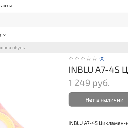
такты
м
ашняя обувь
(0)
INBLU A7-4S 
1 249 руб.
Нет в наличии
INBLU A7-4S Цикламен-к