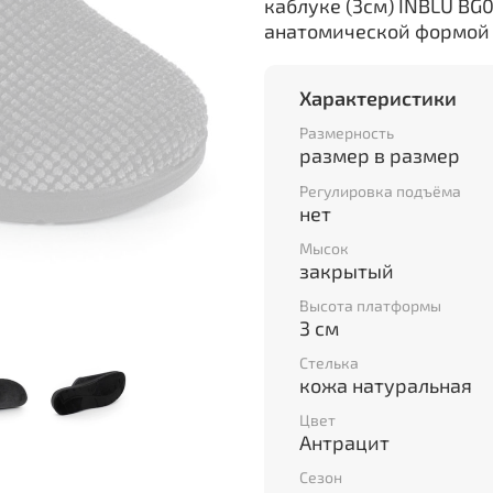
каблуке (3см) INBLU BG
анатомической формой
Характеристики
Размерность
размер в размер
Регулировка подъёма
нет
Мысок
закрытый
Высота платформы
3 см
Стелька
кожа натуральная
Цвет
Антрацит
Сезон