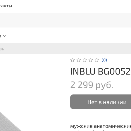
такты
м
вь
(0)
INBLU BG0052
2 299 руб.
Нет в наличии
мужские анатомические