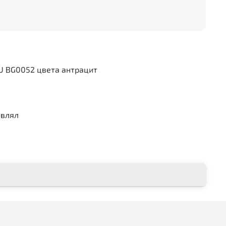
U BG0052 цвета антрацит
авлял