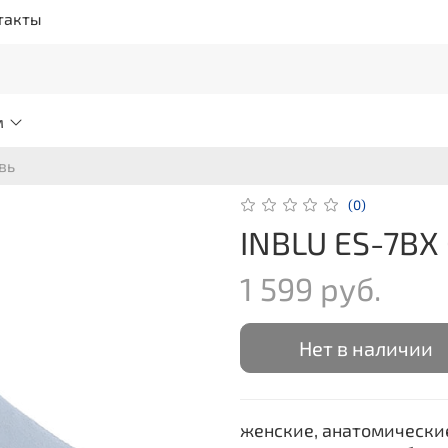
такты
м
вь
(0)
INBLU ES-7BX
1 599 руб.
Нет в наличии
женские, анатомически