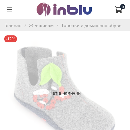
0
Главная
Женщинам
Тапочки и домашняя обувь
-12%
Нет в наличии