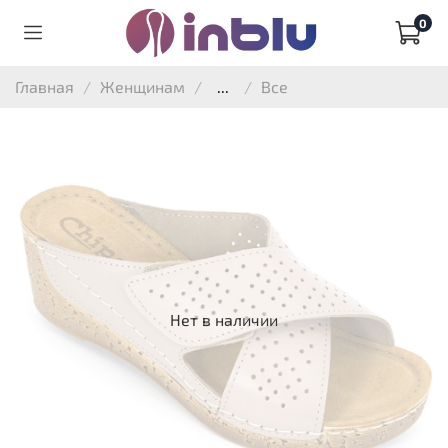
0
Главная
Женщинам
...
Все
Нет в наличии