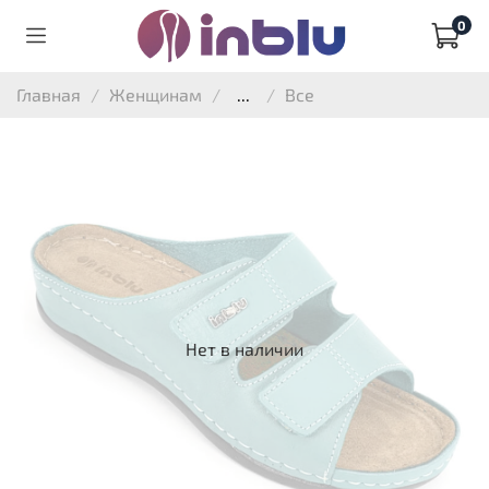
0
Главная
Женщинам
...
Все
Нет в наличии