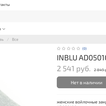
такты
м
вь
Все
(0)
INBLU AD0501
2 541 руб.
2 849 
Нет в наличии
женские войлочные зак