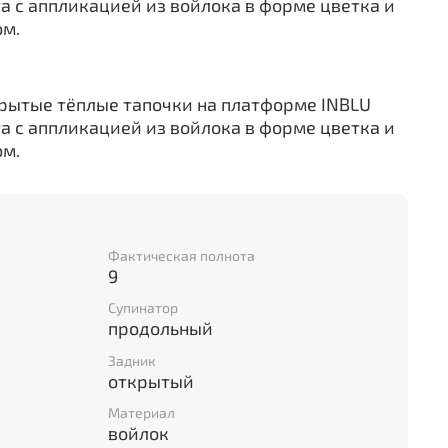
а с аппликацией из войлока в форме цветка и
ом.
рытые тёплые тапочки на платформе INBLU
а с аппликацией из войлока в форме цветка и
ом.
Фактическая полнота
9
Супинатор
продольный
Задник
открытый
Материал
войлок