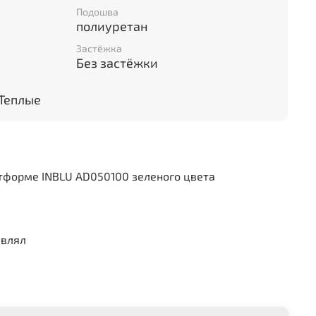
Подошва
полиуретан
Застёжка
Без застёжки
Теплые
тформе INBLU AD050100 зеленого цвета
авлял