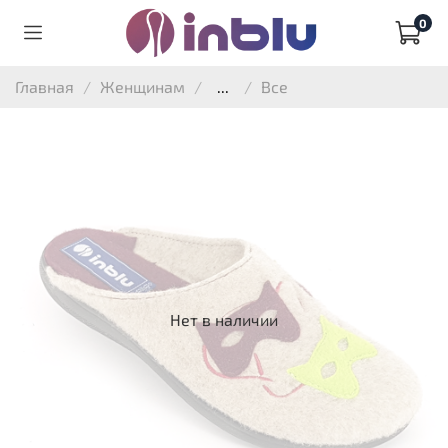
0
Главная
Женщинам
...
Все
Нет в наличии