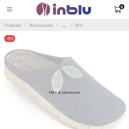
0
Главная
Женщинам
...
Все
-9%
Нет в наличии