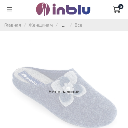
0
Главная
Женщинам
...
Все
Нет в наличии