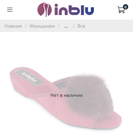
0
Главная
Женщинам
...
Все
Нет в наличии