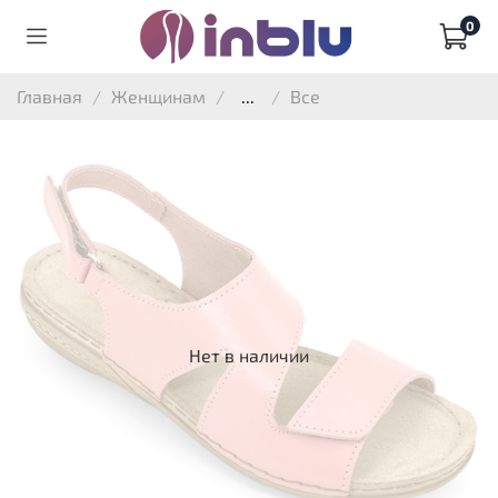
0
Главная
Женщинам
...
Все
Нет в наличии