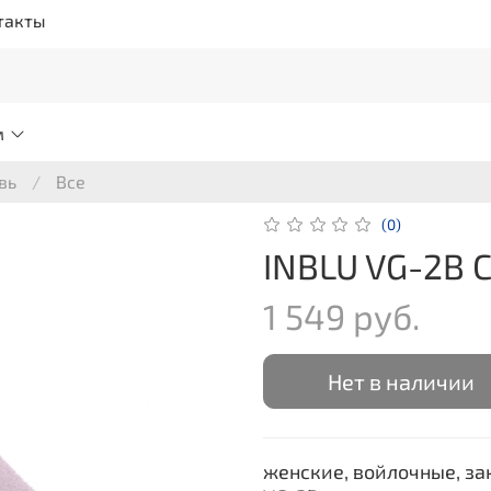
такты
м
вь
Все
(0)
INBLU VG-2B 
1 549 руб.
Нет в наличии
женские, войлочные, за