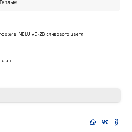
Теплые
тформе INBLU VG-2B сливового цвета
авлял