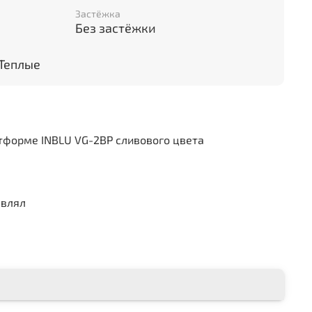
Застёжка
Без застёжки
Теплые
тформе INBLU VG-2BP сливового цвета
авлял