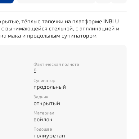
крытые, тёплые тапочки на платформе INBLU
а
с
вынимающейся стелькой,
с аппликацией и
ка мака и продольным супинатором
Фактическая полнота
9
Супинатор
продольный
Задник
открытый
Материал
войлок
Подошва
полиуретан