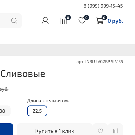
8 (999) 999-15-45
0
0
0
0 руб.
арт.
INBLU VG2BP SLV 35
 Сливовые
руб.
Длина стельки см.
38
22,5
Купить в 1 клик