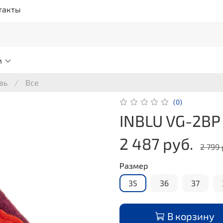
такты
м
вь
Все
(0)
INBLU VG-2BP
2 487 руб.
2 799 
Размер
35
36
37
В корзину