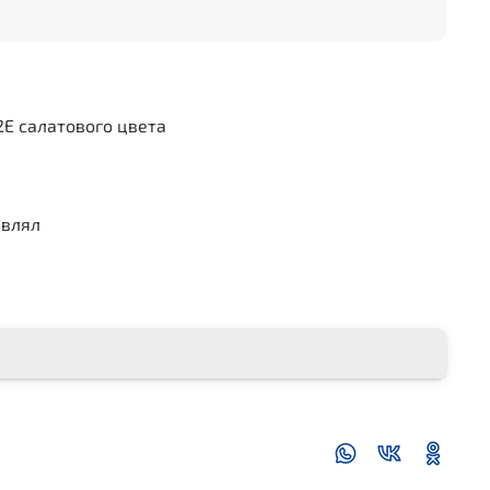
2E салатового цвета
авлял