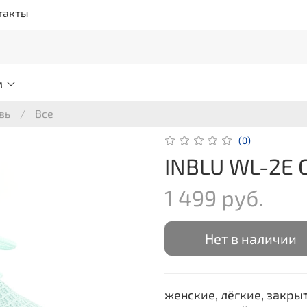
такты
м
вь
Все
(0)
INBLU WL-2E 
1 499 руб.
Нет в наличии
женские, лёгкие, закры