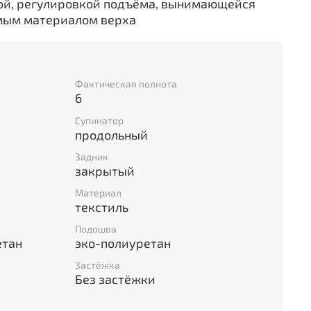
ой, регулировкой подъёма, вынимающейся
мым материалом верха
Фактическая полнота
6
Супинатор
продольный
Задник
закрытый
Материал
текстиль
Подошва
етан
эко-полиуретан
Застёжка
Без застёжки